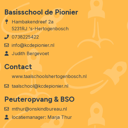
Basisschool de Pionier
Hambakendreef 2a
5231RJ 's-Hertogenbosch
0738225422
info@kcdepionier.nl
Judith Bergevoet
Contact
www.taalschoolshertogenbosch.nl
taalschool@kcdepionier.nl
Peuteropvang & BSO
mthur@onskindbureau.nl
locatiemanager: Marja Thur