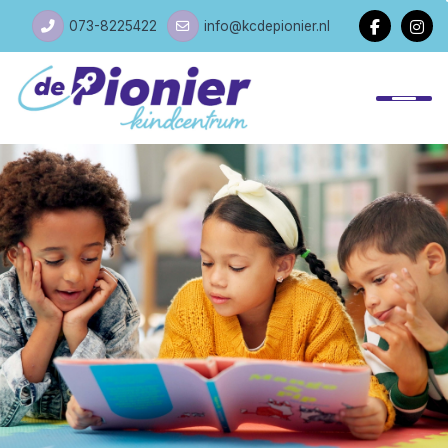
073-8225422
info@kcdepionier.nl
Home
Ons IKC
Ons onderwijs
Voor ouders
Praktische zaken
Contact