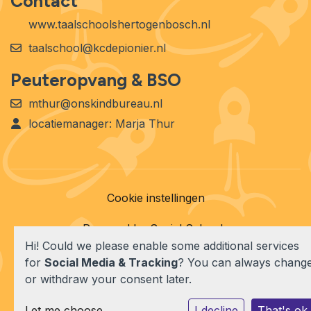
Contact
www.taalschoolshertogenbosch.nl
taalschool@kcdepionier.nl
Peuteropvang & BSO
mthur@onskindbureau.nl
locatiemanager: Marja Thur
Cookie instellingen
Powered by
Social Schools
Hi! Could we please enable some additional services
for
Social Media & Tracking
? You can always chang
or withdraw your consent later.
Let me choose
I decline
That's ok