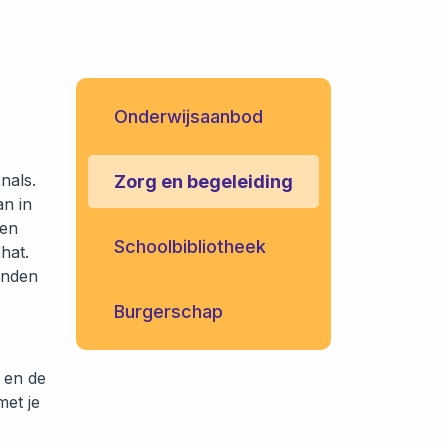
Onderwijsaanbod
nals.
Zorg en begeleiding
an in
een
Schoolbibliotheek
hat.
vinden
Burgerschap
s en de
met je