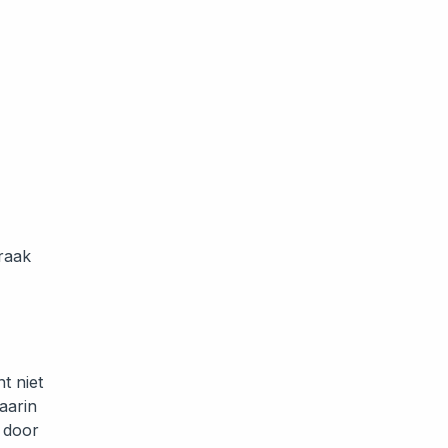
raak
t niet
aarin
door