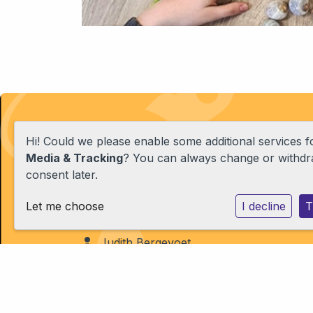
Basisschool de Pionier
Hi! Could we please enable some additional services 
Media & Tracking
? You can always change or withd
Hambakendreef 2a
consent later.
5231RJ 's-Hertogenbosch
0738225422
Let me choose
I decline
T
info@kcdepionier.nl
Judith Bergevoet