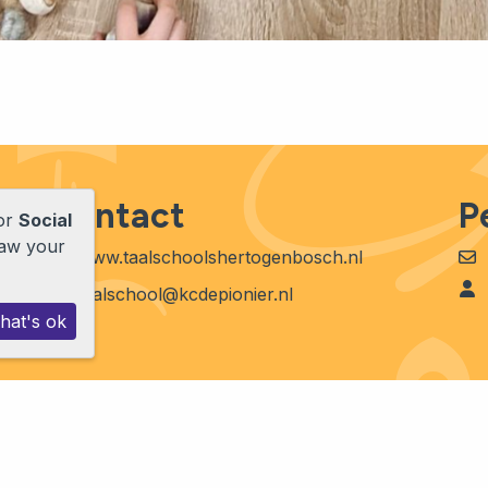
Contact
P
for
Social
raw your
www.taalschoolshertogenbosch.nl
taalschool@kcdepionier.nl
hat's ok