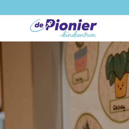
Home
Ons IKC
Ons onderwijs
Voor ouders
Praktische zaken
Contact