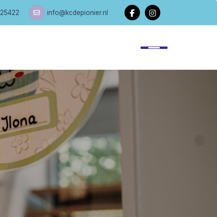
25422
info@kcdepionier.nl